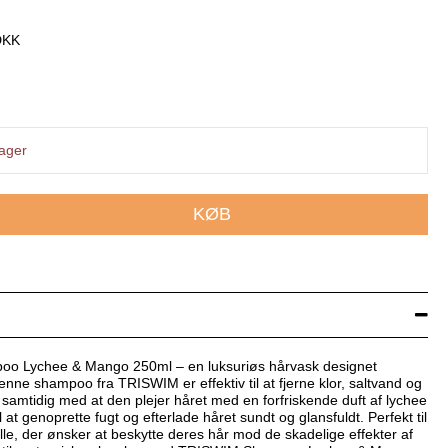
 DKK
lager
KØB
 Lychee & Mango 250ml – en luksuriøs hårvask designet
enne shampoo fra TRISWIM er effektiv til at fjerne klor, saltvand og
 samtidig med at den plejer håret med en forfriskende duft af lychee
at genoprette fugt og efterlade håret sundt og glansfuldt. Perfekt til
e, der ønsker at beskytte deres hår mod de skadelige effekter af