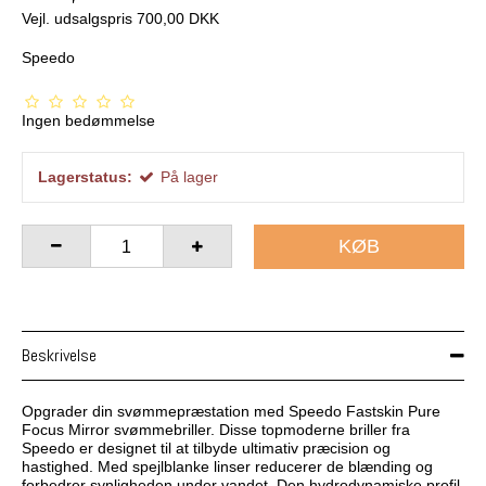
Vejl. udsalgspris 700,00 DKK
Speedo
Ingen bedømmelse
Lagerstatus:
På lager
KØB
Beskrivelse
Opgrader din svømmepræstation med Speedo Fastskin Pure
Focus Mirror svømmebriller. Disse topmoderne briller fra
Speedo er designet til at tilbyde ultimativ præcision og
hastighed. Med spejlblanke linser reducerer de blænding og
forbedrer synligheden under vandet. Den hydrodynamiske profil