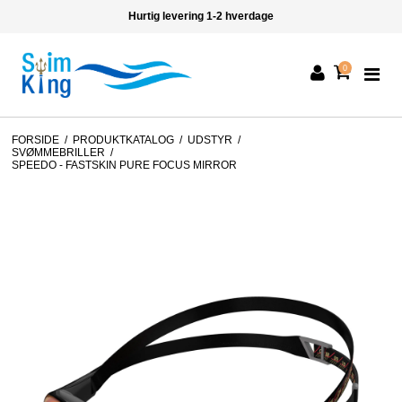
ing 1-2 hverdage
365 dages for
0
FORSIDE
/
PRODUKTKATALOG
/
UDSTYR
/
SVØMMEBRILLER
/
SPEEDO - FASTSKIN PURE FOCUS MIRROR