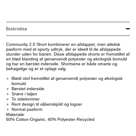
Beskrivelse
Community 2.0 Short kombinerer en afslappet, men atletisk
pasform med et sporty udtryk, der er ideelt til de afslappede
stunder uden for banen. Disse afslappede shorts er fremstillet af
en blød blanding af genanvendt polyester og økologisk bomuld
og har en børstet inderside. Shortsene er både smarte og
behagelige og er et oplagt valg.
Blødt stof fremstillet af genanvendt polyester og økologisk
bomuld
Børstet inderside
Snøre i taljen
To sidelommer
Rent design til våbenskjold og logoer
Normal pasform
Materiale:
60% Cotton-Organic, 40% Polyester-Recycled