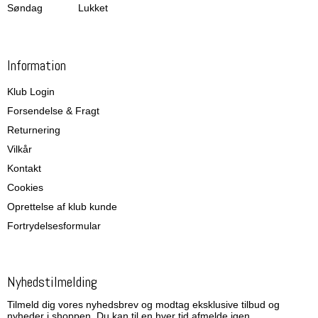
Søndag
Lukket
Information
Klub Login
Forsendelse & Fragt
Returnering
Vilkår
Kontakt
Cookies
Oprettelse af klub kunde
Fortrydelsesformular
Nyhedstilmelding
Tilmeld dig vores nyhedsbrev og modtag eksklusive tilbud og
nyheder i shoppen. Du kan til en hver tid afmelde igen.