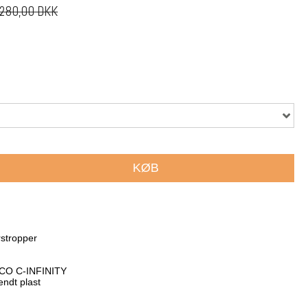
280,00 DKK
KØB
stropper
 ECO C-INFINITY
endt plast