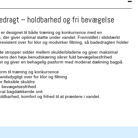
edragt – holdbarhed og fri bevægelse
er designet til både træning og konkurrence med en
er giver optimal støtte under vandet. Fremstillet i slidstærkt
resistent over for klor og modvirker filtning, så badedragten holder
de stropper sidder mellem skulderbladene og giver maksimal
e, mens den høje benudskæring sikrer fuld bevægelsesfrihed.
ret og giver en behagelig pasform med moderat dækning bagpå.
m til træning og konkurrence
andsdygtigt over for klor og filtning
r fleksible skuldre
r bevægelsesfrihed
erat bagdækkende snit
ldbarhed, komfort og frihed til at præstere i vandet.