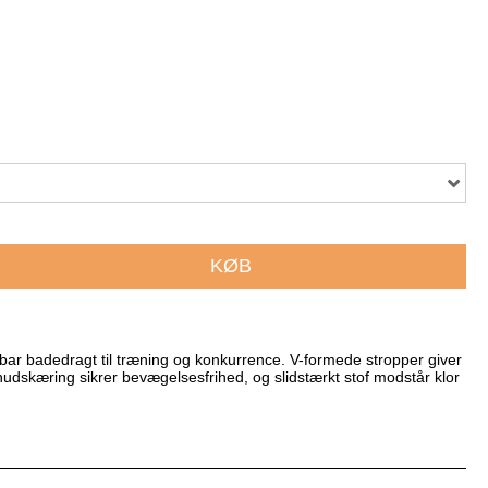
KØB
r badedragt til træning og konkurrence. V-formede stropper giver
enudskæring sikrer bevægelsesfrihed, og slidstærkt stof modstår klor