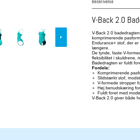
Beskrivelse
V-Back 2.0 Bad
V-Back 2.0 badedragten 
komprimerende pasform, d
Endurance+ stof, der er 
længere.
De tynde, faste V-forme
fleksibilitet i skuldren
Badedragten er fuldt fo
Fordele:
Komprimerende pasfor
Slidstærkt stof, modst
V-formede stropper fo
Høj benudskæring fo
Fuldt foret med mod
V-Back 2.0 giver både ho