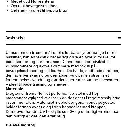
Meget god klorresistens
Optimal bevægelsesfrihed
Slidstærk kvalitet til hyppig brug
Beskrivelse
Uanset om du træner målrettet eller bare nyder mange timer i
bassinet, kan en teknisk badedragt gøre en tydelig forskel for
både komfort og performance. Denne model er udviklet til
klubsvømmere og aktive svømmere med fokus på
bevægelsesfrihed og holdbarhed. De tynde, støttende stropper,
den høje benskæring og den åbne ryg giver en strømlinet
fornemmelse i vandet og gør det lettere at svømme ubesværet
– ideel til både træning og stævner.
Materiale
Dragten er fremstillet i et performance-stof med høj
modstandsdygtighed over for klor, designet til regelmæssig brug
i svømmehallen. Materialet indeholder genanvendt polyester,
holder formen over tid og føles behageligt mod kroppen.
Derudover har det UV-beskyttelse 50+ og er hurtigtørrende, så
den hurtigt er klar igen efter brug.
Plejevejledning