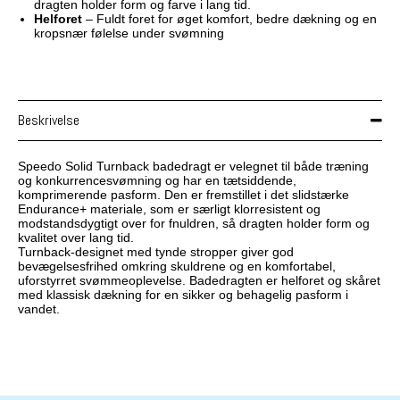
dragten holder form og farve i lang tid.
Helforet
– Fuldt foret for øget komfort, bedre dækning og en
kropsnær følelse under svømning
Beskrivelse
Speedo Solid Turnback badedragt er velegnet til både træning
og konkurrencesvømning og har en tætsiddende,
komprimerende pasform. Den er fremstillet i det slidstærke
Endurance+ materiale, som er særligt klorresistent og
modstandsdygtigt over for fnuldren, så dragten holder form og
kvalitet over lang tid.
Turnback-designet med tynde stropper giver god
bevægelsesfrihed omkring skuldrene og en komfortabel,
uforstyrret svømmeoplevelse. Badedragten er helforet og skåret
med klassisk dækning for en sikker og behagelig pasform i
vandet.