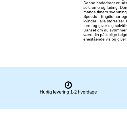
Denne badedragt er uds
solcreme og fading. Den
mange timers svømning
Speedo - Brigitte har ogs
kvinder i alle størrelser
form og giver dig selvtil
Uanset om du svømmer til
være din pålidelige følg
enestående vis og giver
Hurtig levering 1-2 hverdage