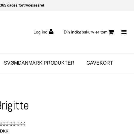
365 dages fortrydelsesret
Log ind
Din indkøbskurv er tom
SVØMDANMARK PRODUKTER
GAVEKORT
rigitte
600,00 DKK
0 DKK