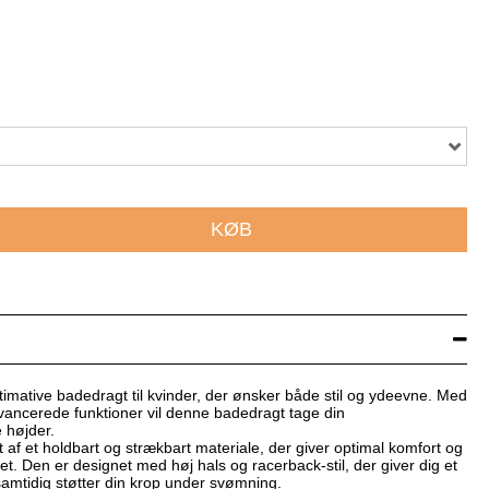
KØB
ltimative badedragt til kvinder, der ønsker både stil og ydeevne. Med
avancerede funktioner vil denne badedragt tage din
 højder.
t af et holdbart og strækbart materiale, der giver optimal komfort og
t. Den er designet med høj hals og racerback-stil, der giver dig et
mtidig støtter din krop under svømning.