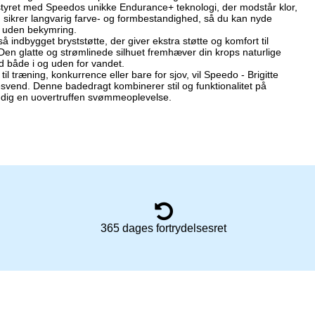
tyret med Speedos unikke Endurance+ teknologi, der modstår klor,
 sikrer langvarig farve- og formbestandighed, så du kan nyde
 uden bekymring.
å indbygget bryststøtte, der giver ekstra støtte og komfort til
. Den glatte og strømlinede silhuet fremhæver din krops naturlige
lid både i og uden for vandet.
 træning, konkurrence eller bare for sjov, vil Speedo - Brigitte
esvend. Denne badedragt kombinerer stil og funktionalitet på
 dig en uovertruffen svømmeoplevelse.
365 dages fortrydelsesret