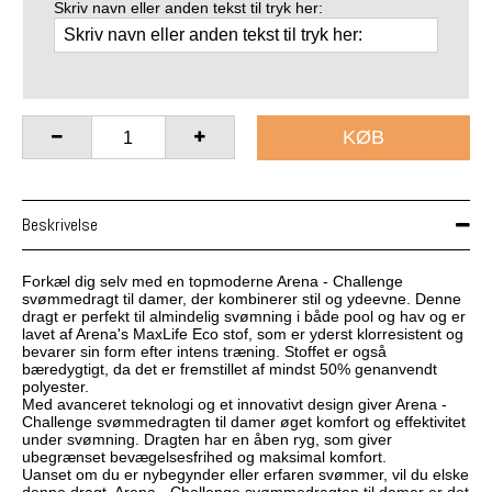
Skriv navn eller anden tekst til tryk her:
KØB
Beskrivelse
Forkæl dig selv med en topmoderne Arena - Challenge
svømmedragt til damer, der kombinerer stil og ydeevne. Denne
dragt er perfekt til almindelig svømning i både pool og hav og er
lavet af Arena's MaxLife Eco stof, som er yderst klorresistent og
bevarer sin form efter intens træning. Stoffet er også
bæredygtigt, da det er fremstillet af mindst 50% genanvendt
polyester.
Med avanceret teknologi og et innovativt design giver Arena -
Challenge svømmedragten til damer øget komfort og effektivitet
under svømning. Dragten har en åben ryg, som giver
ubegrænset bevægelsesfrihed og maksimal komfort.
Uanset om du er nybegynder eller erfaren svømmer, vil du elske
denne dragt. Arena - Challenge svømmedragten til damer er det