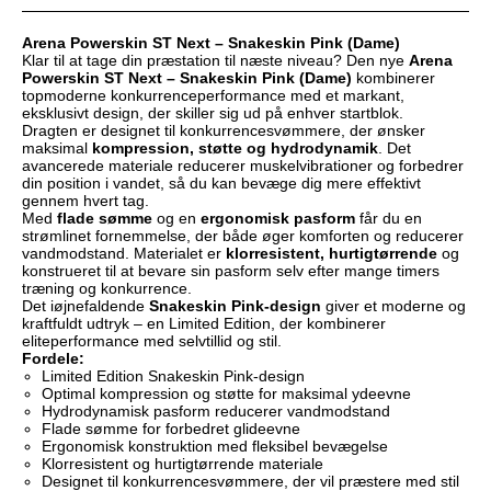
Arena Powerskin ST Next – Snakeskin Pink (Dame)
Klar til at tage din præstation til næste niveau? Den nye
Arena
Powerskin ST Next – Snakeskin Pink (Dame)
kombinerer
topmoderne konkurrenceperformance med et markant,
eksklusivt design, der skiller sig ud på enhver startblok.
Dragten er designet til konkurrencesvømmere, der ønsker
maksimal
kompression, støtte og hydrodynamik
. Det
avancerede materiale reducerer muskelvibrationer og forbedrer
din position i vandet, så du kan bevæge dig mere effektivt
gennem hvert tag.
Med
flade sømme
og en
ergonomisk pasform
får du en
strømlinet fornemmelse, der både øger komforten og reducerer
vandmodstand. Materialet er
klorresistent, hurtigtørrende
og
konstrueret til at bevare sin pasform selv efter mange timers
træning og konkurrence.
Det iøjnefaldende
Snakeskin Pink-design
giver et moderne og
kraftfuldt udtryk – en Limited Edition, der kombinerer
eliteperformance med selvtillid og stil.
Fordele:
Limited Edition Snakeskin Pink-design
Optimal kompression og støtte for maksimal ydeevne
Hydrodynamisk pasform reducerer vandmodstand
Flade sømme for forbedret glideevne
Ergonomisk konstruktion med fleksibel bevægelse
Klorresistent og hurtigtørrende materiale
Designet til konkurrencesvømmere, der vil præstere med stil