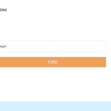
0 DKK
lager
KØB