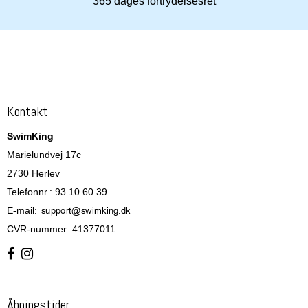
365 dages fortrydelsesret
Kontakt
SwimKing
Marielundvej 17c
2730 Herlev
Telefonnr.
:
93 10 60 39
E-mail
:
CVR-nummer
:
41377011
Åbningstider