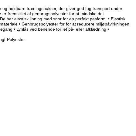
e og holdbare træningsbukser, der giver god fugttransport under
 er fremstillet af genbrugspolyester for at mindske det
De har elastisk linning med snor for en perfekt pasform. • Elastisk,
t materiale • Genbrugspolyester for for at reducere miljøpåvirkningen
begang • Lynlås ved benende for let på- eller afklædning •
ugt-Polyester