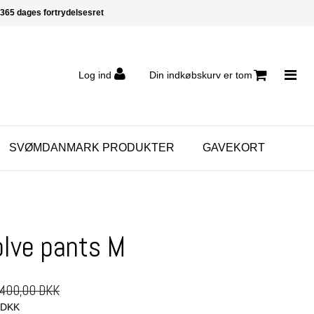
365 dages fortrydelsesret
Log ind
Din indkøbskurv er tom
SVØMDANMARK PRODUKTER
GAVEKORT
olve pants M
400,00 DKK
0 DKK