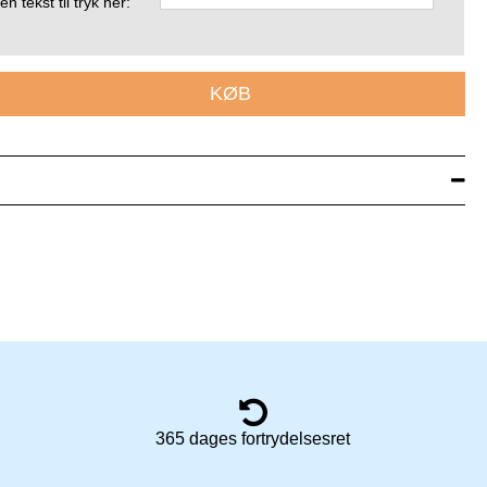
n tekst til tryk her:
KØB
365 dages fortrydelsesret