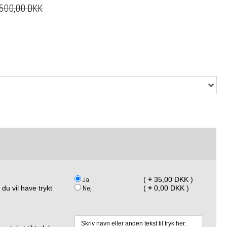
500,00 DKK
Ja
(
+
35,00 DKK )
Nej
 du vil have trykt
(
+
0,00 DKK )