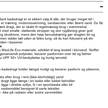
k badedragt er et sikkert valg til alle, der bruger meget tid i
 er træning, motionssvømning, vandaerobic eller åbent vand. Du får
ærk dragt, der er skabt til regelmæssig brug i svømmehal.
 med smalle, støttende stropper og stor rygåbning giver god
ng skuldrene, mens den høje benudskæring gør dragten let og
ormen sidder tæt uden at føles tung, så du kan fokusere på din
iden i bassinet.
co
 MaxLife Eco-materiale, udviklet til lang levetid i klorvand. Stoffet
genanvendt polyester, bevarer pasformen over tid og falmer
u UPF 50+ UV-beskyttelse og hurtig tørretid.
ena-badedragt holder længst muligt og bevarer pasform og ydeevne,
s efter brug i rent (ikke-klorholdigt) vand
dragt ligge længe i en taske eller lukket beholder
igge i direkte sollys, fx i en sportstaske eller bil
vaskemiddel beregnet til sarte tekstiler
– ikke på radiator eller andre varmekilder