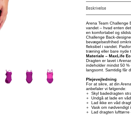
Beskrivelse
Arena Team Challenge Bac
vandet – hvad enten det
en komfortabel og slidst
Challenge Back-designet
bevægelsesfrihed omkri
fleksibel i vandet. Pasf
træning eller bare nyde t
Materiale – MaxLife E
Dragten er lavet i Arenas
indeholder mindst 50 % 
langsomt. Samtidig får d
Plejevejledning
For at sikre, at din Ar
anbefaler vi følgende:
Skyl badedragten strak
Undgå at lade en våd 
Lad ikke en våd dragt l
Vask om nødvendigt i 
Lad dragten lufttørre 