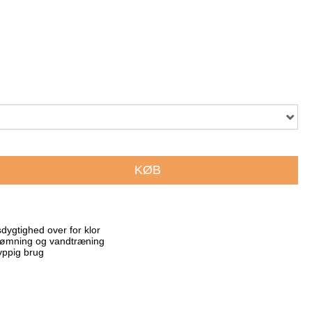
KØB
ygtighed over for klor
vømning og vandtræning
hyppig brug