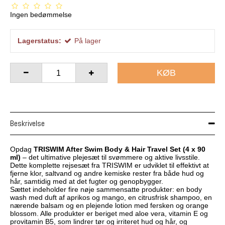
Ingen bedømmelse
Lagerstatus:
På lager
KØB
Beskrivelse
Opdag
TRISWIM After Swim Body & Hair Travel Set (4 x 90
ml)
– det ultimative plejesæt til svømmere og aktive livsstile.
Dette komplette rejsesæt fra TRISWIM er udviklet til effektivt at
fjerne klor, saltvand og andre kemiske rester fra både hud og
hår, samtidig med at det fugter og genopbygger.
Sættet indeholder fire nøje sammensatte produkter: en body
wash med duft af aprikos og mango, en citrusfrisk shampoo, en
nærende balsam og en plejende lotion med fersken og orange
blossom. Alle produkter er beriget med aloe vera, vitamin E og
provitamin B5, som lindrer tør og irriteret hud og hår, og